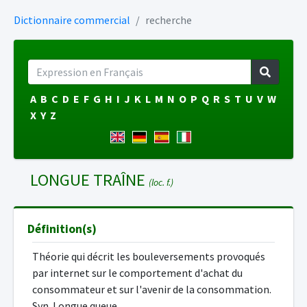
Dictionnaire commercial
recherche
A
B
C
D
E
F
G
H
I
J
K
L
M
N
O
P
Q
R
S
T
U
V
W
X
Y
Z
LONGUE TRAÎNE
(loc. f.)
Définition(s)
Théorie qui décrit les bouleversements provoqués
par internet sur le comportement d'achat du
consommateur et sur l'avenir de la consommation.
Syn. Longue queue