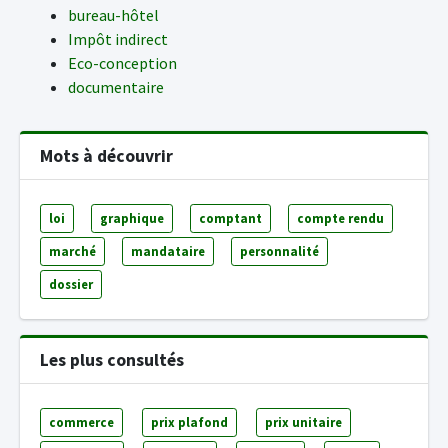
bureau-hôtel
Impôt indirect
Eco-conception
documentaire
Mots à découvrir
loi
graphique
comptant
compte rendu
marché
mandataire
personnalité
dossier
Les plus consultés
commerce
prix plafond
prix unitaire