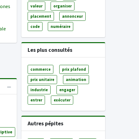
iones
valeur
organiser
placement
annonceur
code
numéraire
uale
Les plus consultés
commerce
prix plafond
prix unitaire
animation
industrie
engager
entrer
exécuter
Autres pépites
iptive