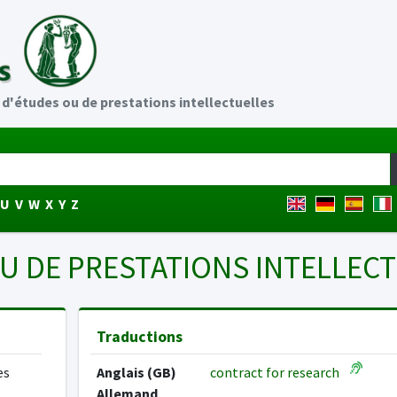
d'études ou de prestations intellectuelles
U
V
W
X
Y
Z
U DE PRESTATIONS INTELLEC
Traductions
es
Anglais (GB)
contract for research
Allemand