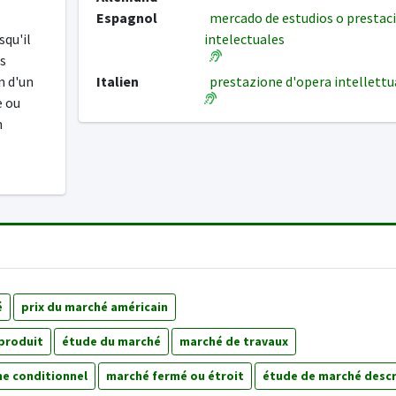
Espagnol
mercado de estudios o prestac
squ'il
intelectuales
es
n d'un
Italien
prestazione d'opera intellett
e ou
n
é
prix du marché américain
produit
étude du marché
marché de travaux
e conditionnel
marché fermé ou étroit
étude de marché descr