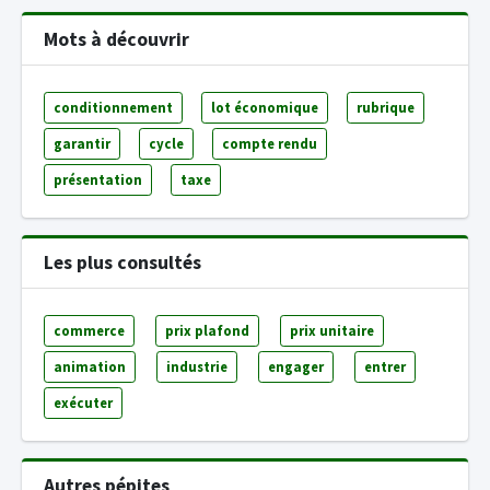
Mots à découvrir
conditionnement
lot économique
rubrique
garantir
cycle
compte rendu
présentation
taxe
Les plus consultés
commerce
prix plafond
prix unitaire
animation
industrie
engager
entrer
exécuter
Autres pépites