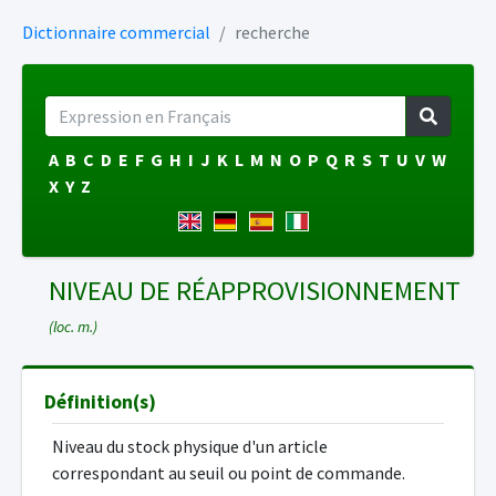
Dictionnaire commercial
recherche
A
B
C
D
E
F
G
H
I
J
K
L
M
N
O
P
Q
R
S
T
U
V
W
X
Y
Z
NIVEAU DE RÉAPPROVISIONNEMENT
(loc. m.)
Définition(s)
Niveau du stock physique d'un article
correspondant au seuil ou point de commande.