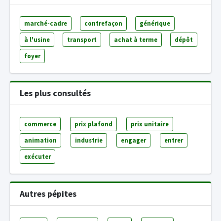
marché-cadre
contrefaçon
générique
à l'usine
transport
achat à terme
dépôt
foyer
Les plus consultés
commerce
prix plafond
prix unitaire
animation
industrie
engager
entrer
exécuter
Autres pépites