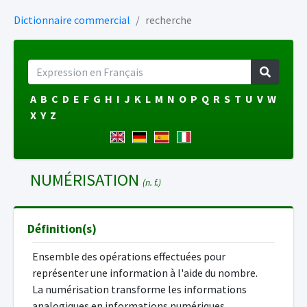
Dictionnaire commercial
recherche
A
B
C
D
E
F
G
H
I
J
K
L
M
N
O
P
Q
R
S
T
U
V
W
X
Y
Z
NUMÉRISATION
(n. f.)
Définition(s)
Ensemble des opérations effectuées pour
représenter une information à l'aide du nombre.
La numérisation transforme les informations
analogiques en informations numériques.