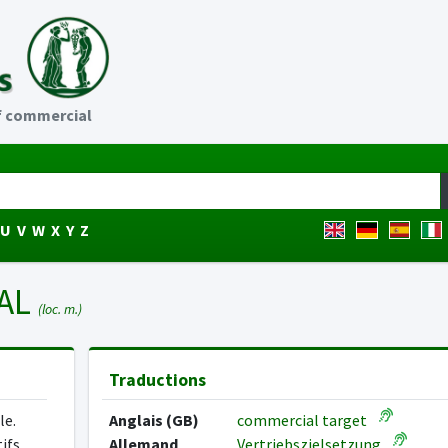
f commercial
U
V
W
X
Y
Z
IAL
(loc. m.)
Traductions
le.
Anglais (GB)
commercial target
ifs
Allemand
Vertriebszielsetzung