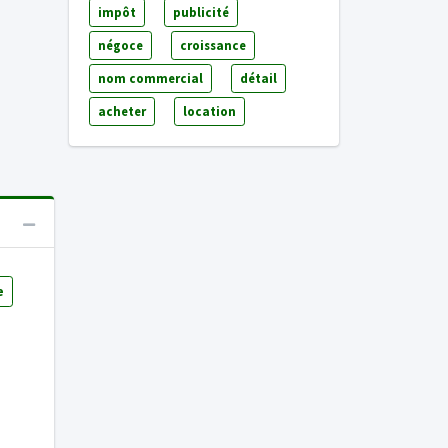
impôt
publicité
négoce
croissance
nom commercial
détail
acheter
location
e