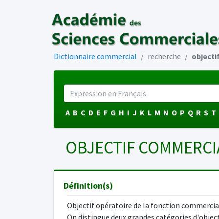
Dictionnaire commercial
recherche
objecti
A
B
C
D
E
F
G
H
I
J
K
L
M
N
O
P
Q
R
S
T
OBJECTIF COMMERC
Définition(s)
Objectif opératoire de la fonction commercia
On distingue deux grandes catégories d'object