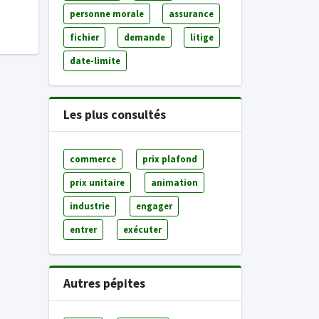
personne morale
assurance
fichier
demande
litige
date-limite
Les plus consultés
commerce
prix plafond
prix unitaire
animation
industrie
engager
entrer
exécuter
Autres pépites