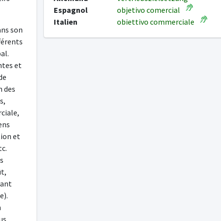
Espagnol
objetivo comercial
Italien
obiettivo commerciale
ans son
férents
al.
ntes et
 de
n des
s,
ciale,
ens
tion et
tc.
es
t,
vant
e).
n
us,