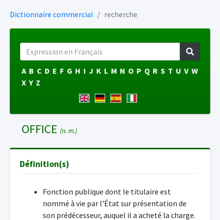
Dictionnaire commercial
recherche
A
B
C
D
E
F
G
H
I
J
K
L
M
N
O
P
Q
R
S
T
U
V
W
X
Y
Z
OFFICE
(n. m.)
Définition(s)
Fonction publique dont le titulaire est
nommé à vie par l'État sur présentation de
son prédécesseur, auquel il a acheté la charge.