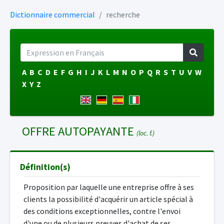
Dictionnaire commercial
recherche
A
B
C
D
E
F
G
H
I
J
K
L
M
N
O
P
Q
R
S
T
U
V
W
X
Y
Z
OFFRE AUTOPAYANTE
(loc. f.)
Définition(s)
Proposition par laquelle une entreprise offre à ses
clients la possibilité d'acquérir un article spécial à
des conditions exceptionnelles, contre l'envoi
d'une ou de plusieurs preuves d'achat de ses