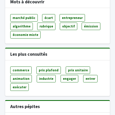
Mots à découvrir
marché public
écart
entrepreneur
algorithme
rubrique
objectif
émission
économie mixte
Les plus consultés
commerce
prix plafond
prix unitaire
animation
industrie
engager
entrer
exécuter
Autres pépites