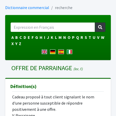
Dictionnaire commercial
recherche
A
B
C
D
E
F
G
H
I
J
K
L
M
N
O
P
Q
R
S
T
U
V
W
X
Y
Z
OFFRE DE PARRAINAGE
(loc. f.)
Définition(s)
Cadeau proposé à tout client signalant le nom
d'une personne susceptible de répondre
positivement à une offre.
V. Parrainage.