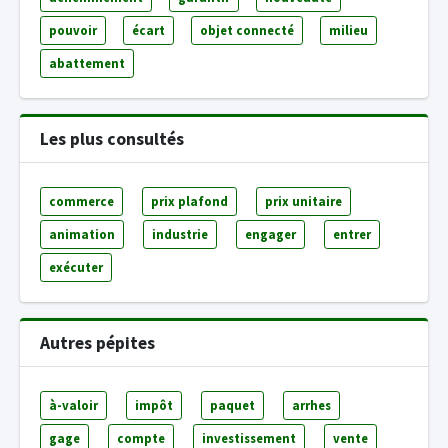
pouvoir
écart
objet connecté
milieu
abattement
Les plus consultés
commerce
prix plafond
prix unitaire
animation
industrie
engager
entrer
exécuter
Autres pépites
à-valoir
impôt
paquet
arrhes
gage
compte
investissement
vente