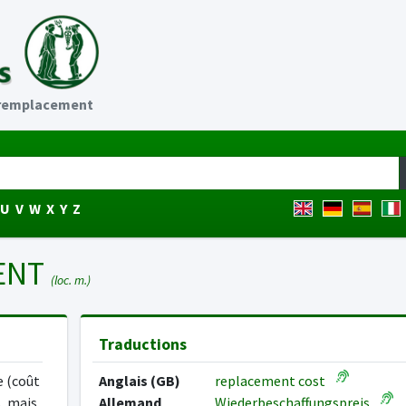
 remplacement
U
V
W
X
Y
Z
ENT
(loc. m.)
Traductions
e (coût
Anglais (GB)
replacement cost
s, mais
Allemand
Wiederbeschaffungspreis