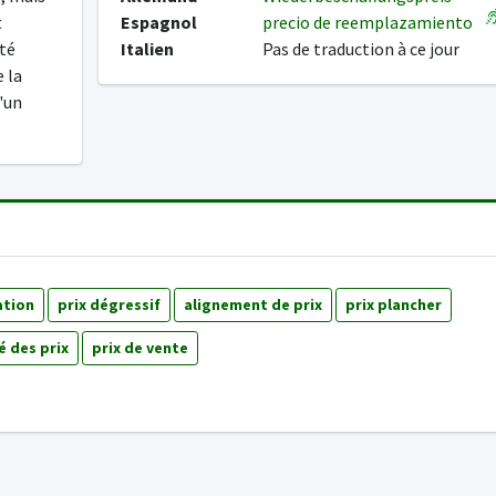
t
Espagnol
precio de reemplazamiento
ité
Italien
Pas de traduction à ce jour
 la
'un
ation
prix dégressif
alignement de prix
prix plancher
é des prix
prix de vente