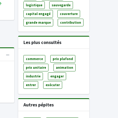
logistique
sauvegarde
capital engagé
couverture
grande marque
contribution
Les plus consultés
commerce
prix plafond
prix unitaire
animation
industrie
engager
entrer
exécuter
Autres pépites