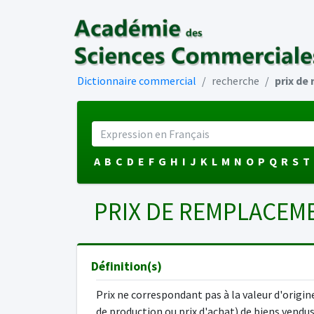
Dictionnaire commercial
recherche
prix de
A
B
C
D
E
F
G
H
I
J
K
L
M
N
O
P
Q
R
S
T
PRIX DE REMPLACEM
Définition(s)
Prix ne correspondant pas à la valeur d'origin
de production ou prix d'achat) de biens vendu