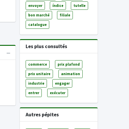
envoyer
índice
tutelle
bon marché
filiale
catalogue
Les plus consultés
commerce
prix plafond
prix unitaire
animation
industrie
engager
entrer
exécuter
Autres pépites