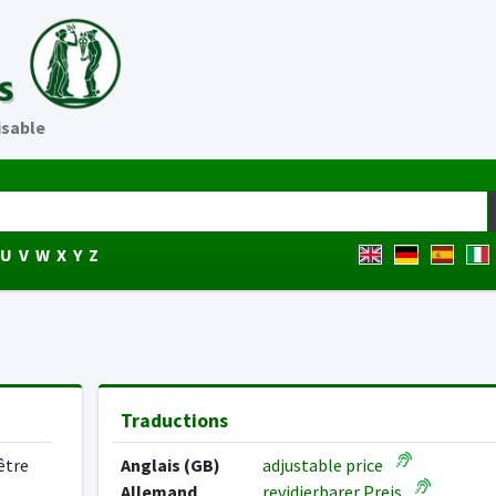
isable
U
V
W
X
Y
Z
Traductions
être
Anglais (GB)
adjustable price
Allemand
revidierbarer Preis