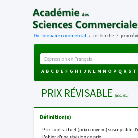
Dictionnaire commercial
recherche
prix rév
A
B
C
D
E
F
G
H
I
J
K
L
M
N
O
P
Q
R
S
T
PRIX RÉVISABLE
(loc. m.)
Définition(s)
Prix contractuel (prix convenu) susceptible d'
l'objet d'une révision de prix.