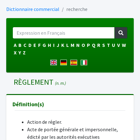
Dictionnaire commercial
recherche
A
B
C
D
E
F
G
H
I
J
K
L
M
N
O
P
Q
R
S
T
U
V
W
X
Y
Z
RÈGLEMENT
(n. m.)
Définition(s)
Action de régler.
Acte de portée générale et impersonnelle,
édicté par les autorités exécutives