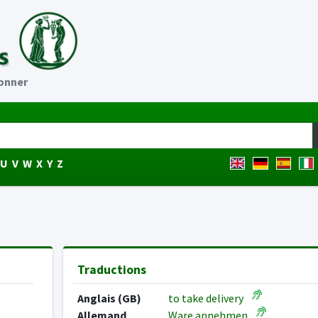
onner
U
V
W
X
Y
Z
Traductions
Anglais (GB)
to take delivery
Allemand
Ware annehmen