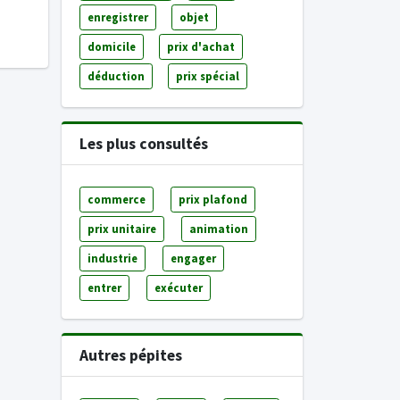
enregistrer
objet
domicile
prix d'achat
déduction
prix spécial
Les plus consultés
commerce
prix plafond
prix unitaire
animation
industrie
engager
entrer
exécuter
Autres pépites