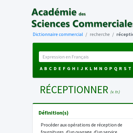
Dictionnaire commercial
recherche
récepti
A
B
C
D
E
F
G
H
I
J
K
L
M
N
O
P
Q
R
S
T
RÉCEPTIONNER
(v. tr.)
Définition(s)
Procéder aux opérations de réception de
fournitures, d'un ouvrage, d'un service.