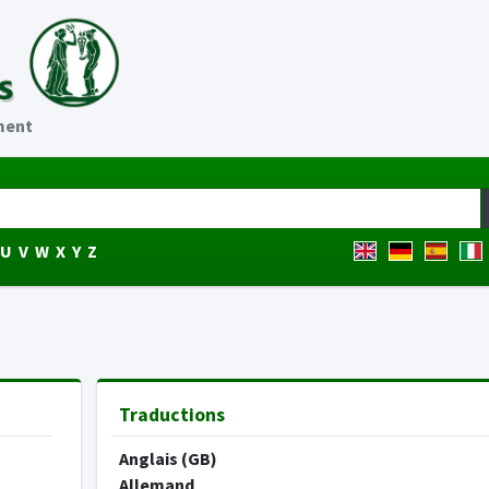
ment
U
V
W
X
Y
Z
Traductions
Anglais (GB)
Allemand