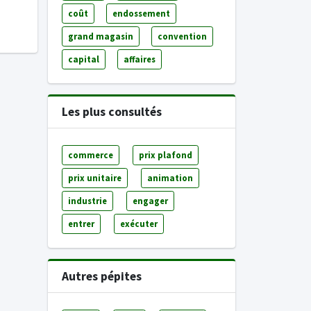
coût
endossement
grand magasin
convention
capital
affaires
Les plus consultés
commerce
prix plafond
prix unitaire
animation
industrie
engager
entrer
exécuter
Autres pépites