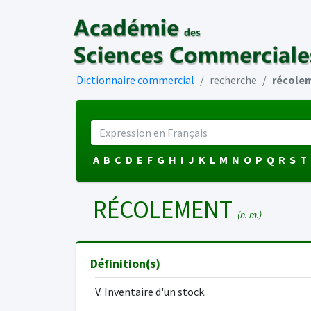
Dictionnaire commercial
recherche
récole
A
B
C
D
E
F
G
H
I
J
K
L
M
N
O
P
Q
R
S
T
RÉCOLEMENT
(n. m.)
Définition(s)
V. Inventaire d'un stock.