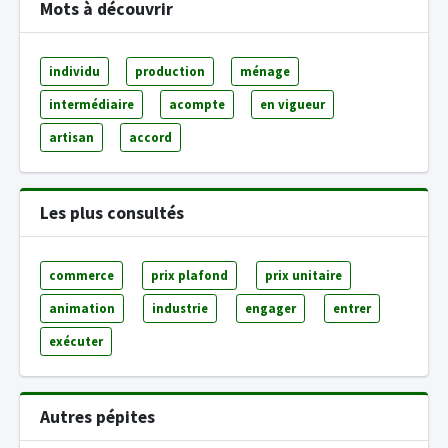
Mots à découvrir
individu
production
ménage
intermédiaire
acompte
en vigueur
artisan
accord
Les plus consultés
commerce
prix plafond
prix unitaire
animation
industrie
engager
entrer
exécuter
Autres pépites