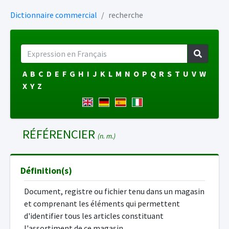
Dictionnaire commercial
recherche
A
B
C
D
E
F
G
H
I
J
K
L
M
N
O
P
Q
R
S
T
U
V
W
X
Y
Z
RÉFÉRENCIER
(n. m.)
Définition(s)
Document, registre ou fichier tenu dans un magasin
et comprenant les éléments qui permettent
d'identifier tous les articles constituant
l'assortiment de ce magasin.