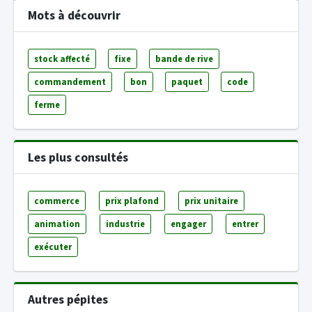
Mots à découvrir
stock affecté
fixe
bande de rive
commandement
bon
paquet
code
ferme
Les plus consultés
commerce
prix plafond
prix unitaire
animation
industrie
engager
entrer
exécuter
Autres pépites