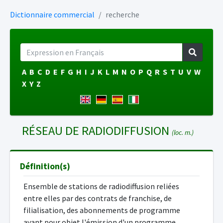
Dictionnaire commercial
recherche
A
B
C
D
E
F
G
H
I
J
K
L
M
N
O
P
Q
R
S
T
U
V
W
X
Y
Z
RÉSEAU DE RADIODIFFUSION
(loc. m.)
Définition(s)
Ensemble de stations de radiodiffusion reliées
entre elles par des contrats de franchise, de
filialisation, des abonnements de programme
ayant pour objet l'émission d'un programme