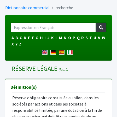
Dictionnaire commercial
recherche
A
B
C
D
E
F
G
H
I
J
K
L
M
N
O
P
Q
R
S
T
U
V
W
X
Y
Z
RÉSERVE LÉGALE
(loc. f.)
Définition(s)
Réserve obligatoire constituée au bilan, dans les
sociétés par actions et dans les sociétés à
responsabilité limitée, par une dotation à la fin de
chaque exercice, qui doit être au moins égale au