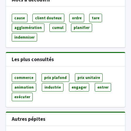
cause
client douteux
ordre
tare
agglomération
cumul
planifier
indemniser
Les plus consultés
commerce
prix plafond
prix unitaire
animation
industrie
engager
entrer
exécuter
Autres pépites