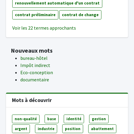
renouvellement automatique d'un contrat
contrat préliminaire
contrat de change
Voir les 22 termes approchants
Nouveaux mots
bureau-hôtel
Impôt indirect
Eco-conception
documentaire
Mots à découvrir
non-qualité
base
identité
gestion
argent
industrie
position
abattement