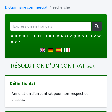
Dictionnaire commercial
recherche
A
B
C
D
E
F
G
H
I
J
K
L
M
N
O
P
Q
R
S
T
U
V
W
X
Y
Z
RÉSOLUTION D'UN CONTRAT
(loc. f.)
Définition(s)
Annulation d'un contrat pour non-respect de
clauses.