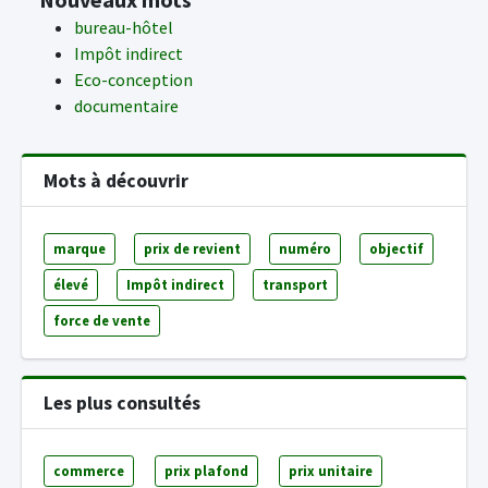
bureau-hôtel
Impôt indirect
Eco-conception
documentaire
Mots à découvrir
marque
prix de revient
numéro
objectif
élevé
Impôt indirect
transport
force de vente
Les plus consultés
commerce
prix plafond
prix unitaire