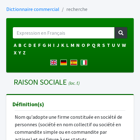
Dictionnaire commercial
recherche
A
B
C
D
E
F
G
H
I
J
K
L
M
N
O
P
Q
R
S
T
U
V
W
X
Y
Z
RAISON SOCIALE
(loc. f.)
Définition(s)
Nom qu'adopte une firme constituée en société de
personnes (société en nom collectif ou société en
commandite simple ou en commandite par
actions) et qui figure à ses statuts.