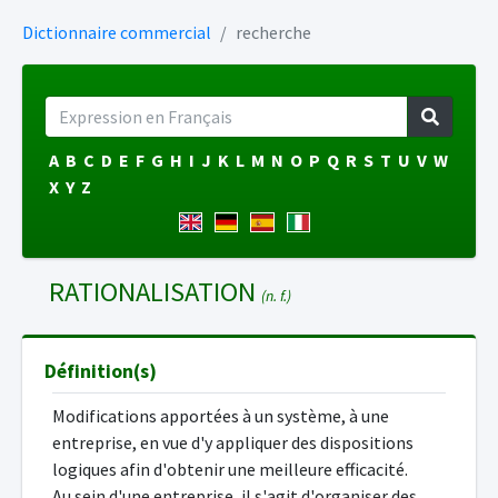
Dictionnaire commercial
recherche
A
B
C
D
E
F
G
H
I
J
K
L
M
N
O
P
Q
R
S
T
U
V
W
X
Y
Z
RATIONALISATION
(n. f.)
Définition(s)
Modifications apportées à un système, à une
entreprise, en vue d'y appliquer des dispositions
logiques afin d'obtenir une meilleure efficacité.
Au sein d'une entreprise, il s'agit d'organiser des