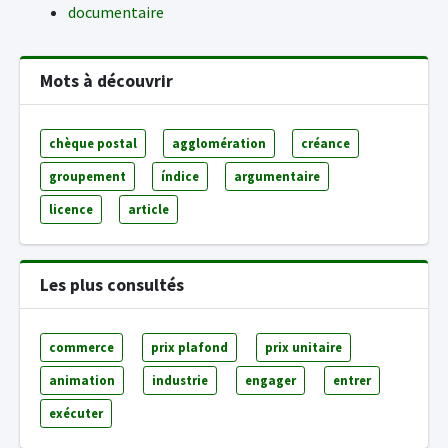
documentaire
Mots à découvrir
chèque postal
agglomération
créance
groupement
índice
argumentaire
licence
article
Les plus consultés
commerce
prix plafond
prix unitaire
animation
industrie
engager
entrer
exécuter