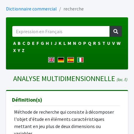
Dictionnaire commercial
recherche
A
B
C
D
E
F
G
H
I
J
K
L
M
N
O
P
Q
R
S
T
U
V
W
X
Y
Z
ANALYSE MULTIDIMENSIONNELLE
(loc. f.)
Définition(s)
Méthode de recherche qui consiste à décomposer
l'objet d'étude en éléments caractéristiques
mettant en jeu plus de deux dimensions ou
variables.