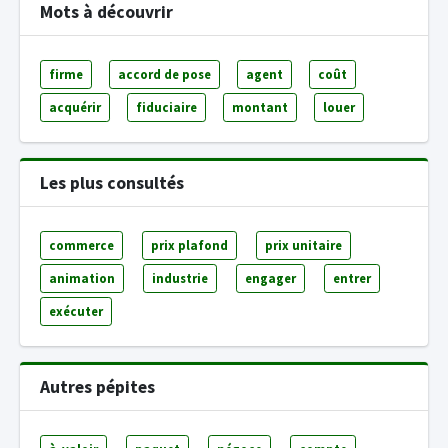
Mots à découvrir
firme
accord de pose
agent
coût
acquérir
fiduciaire
montant
louer
Les plus consultés
commerce
prix plafond
prix unitaire
animation
industrie
engager
entrer
exécuter
Autres pépites