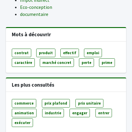
Impôt indirect
Eco-conception
documentaire
Mots à découvrir
contrat
produit
effectif
emploi
caractère
marché concret
perte
prime
Les plus consultés
commerce
prix plafond
prix unitaire
animation
industrie
engager
entrer
exécuter