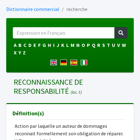
Dictionnaire commercial
recherche
A
B
C
D
E
F
G
H
I
J
K
L
M
N
O
P
Q
R
S
T
U
V
W
X
Y
Z
RECONNAISSANCE DE
RESPONSABILITÉ
(loc. f.)
Définition(s)
Action par laquelle un auteur de dommages
reconnait formellement son obligation de réparer.