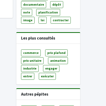
documentaire
dépôt
note
planification
image
loi
contracter
Les plus consultés
commerce
prix plafond
prix unitaire
animation
industrie
engager
entrer
exécuter
Autres pépites