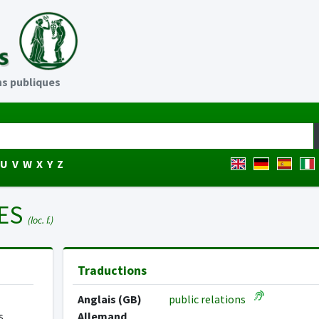
ns publiques
U
V
W
X
Y
Z
UES
(loc. f.)
Traductions
Anglais (GB)
public relations
s
Allemand