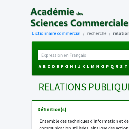
Dictionnaire commercial
recherche
relatio
A
B
C
D
E
F
G
H
I
J
K
L
M
N
O
P
Q
R
S
T
RELATIONS PUBLIQ
Définition(s)
Ensemble des techniques d'information et de
communication utilisées, ainsi que des action