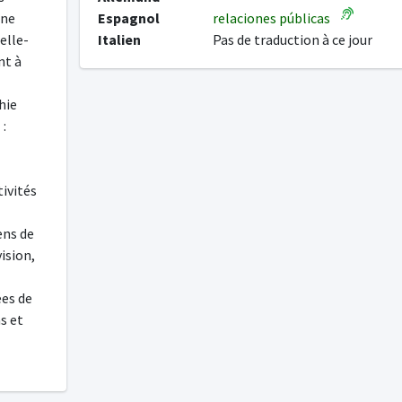
une
Espagnol
relaciones públicas
elle-
Italien
Pas de traduction à ce jour
nt à
hie
 :
tivités
ens de
ision,
ées de
s et