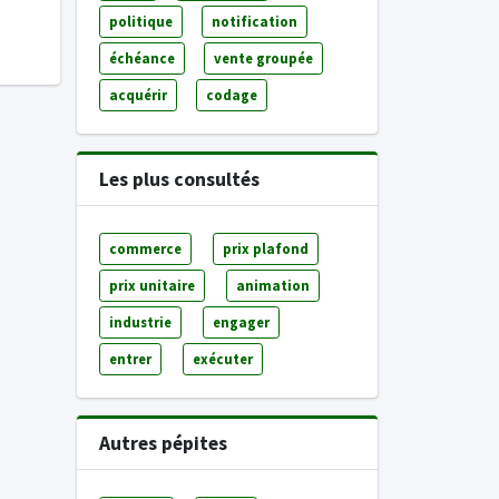
politique
notification
échéance
vente groupée
acquérir
codage
Les plus consultés
commerce
prix plafond
prix unitaire
animation
industrie
engager
entrer
exécuter
Autres pépites