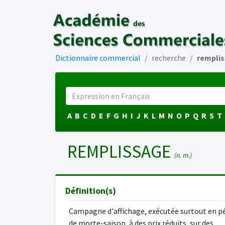
Dictionnaire commercial
recherche
rempli
A
B
C
D
E
F
G
H
I
J
K
L
M
N
O
P
Q
R
S
T
REMPLISSAGE
(n. m.)
Définition(s)
Campagne d'affichage, exécutée surtout en p
de morte-saison, à des prix réduits, sur des