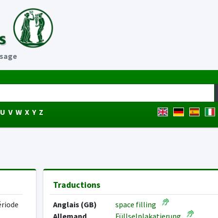
ssage
U
V
W
X
Y
Z
Traductions
ériode
Anglais (GB)
space filling
Allemand
Füllselplakatierung