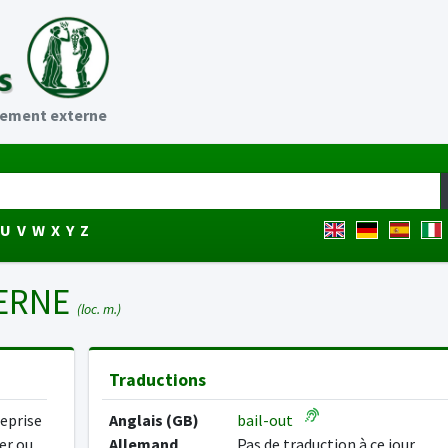
uement externe
U
V
W
X
Y
Z
ERNE
(loc. m.)
Traductions
eprise
Anglais (GB)
bail-out
ler ou
Allemand
Pas de traduction à ce jour