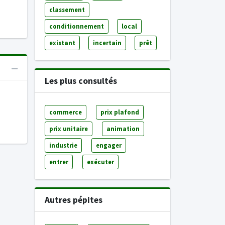
classement
conditionnement
local
existant
incertain
prêt
Les plus consultés
commerce
prix plafond
prix unitaire
animation
industrie
engager
entrer
exécuter
Autres pépites