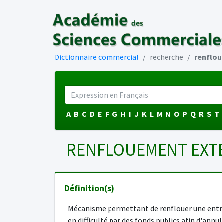
Dictionnaire commercial
recherche
renflo
A
B
C
D
E
F
G
H
I
J
K
L
M
N
O
P
Q
R
S
T
RENFLOUEMENT EXT
Définition(s)
Mécanisme permettant de renflouer une entr
en difficulté par des fonds publics afin d'annu