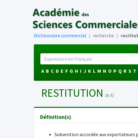
Dictionnaire commercial
recherche
restitu
A
B
C
D
E
F
G
H
I
J
K
L
M
N
O
P
Q
R
S
T
RESTITUTION
(n. f.)
Définition(s)
Subvention accordée aux exportateurs 