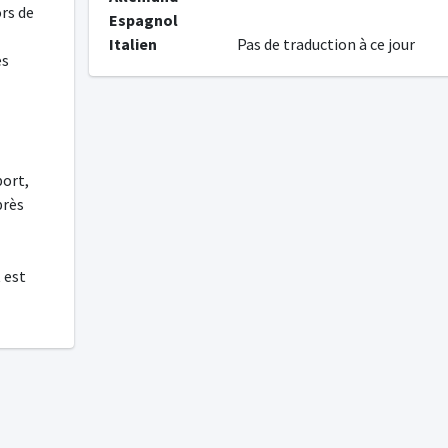
ors de
Espagnol
Italien
Pas de traduction à ce jour
es
port,
près
 est