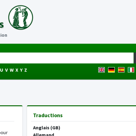
tion
U
V
W
X
Y
Z
Traductions
Anglais (GB)
pour
Allemand