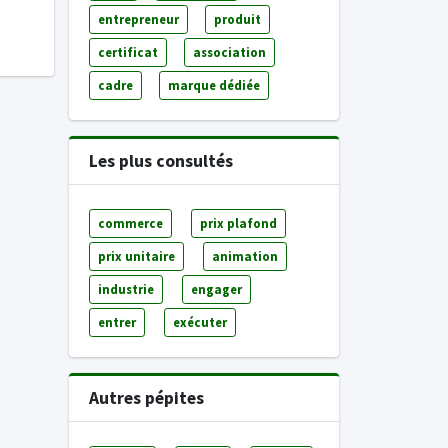
entrepreneur
produit
certificat
association
cadre
marque dédiée
Les plus consultés
commerce
prix plafond
prix unitaire
animation
industrie
engager
entrer
exécuter
Autres pépites