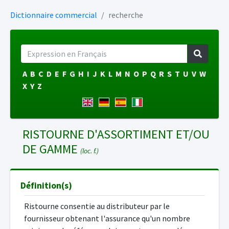
Dictionnaire commercial
recherche
A
B
C
D
E
F
G
H
I
J
K
L
M
N
O
P
Q
R
S
T
U
V
W
X
Y
Z
RISTOURNE D'ASSORTIMENT ET/OU
DE GAMME
(loc. f.)
Définition(s)
Ristourne consentie au distributeur par le
fournisseur obtenant l'assurance qu'un nombre