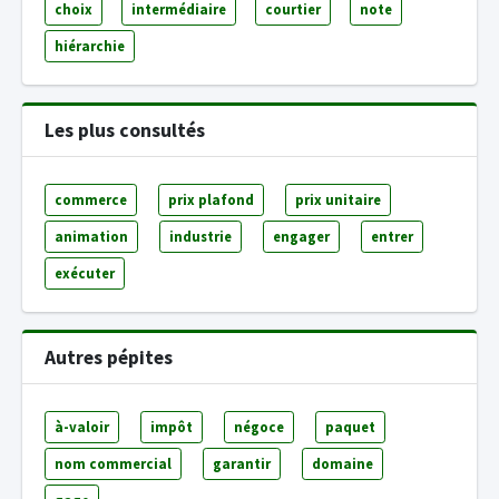
choix
intermédiaire
courtier
note
hiérarchie
Les plus consultés
commerce
prix plafond
prix unitaire
animation
industrie
engager
entrer
exécuter
Autres pépites
à-valoir
impôt
négoce
paquet
nom commercial
garantir
domaine