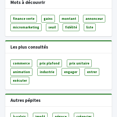
Mots à découvrir
finance verte
gains
montant
annonceur
micromarketing
seuil
fidélité
liste
Les plus consultés
commerce
prix plafond
prix unitaire
animation
industrie
engager
entrer
exécuter
Autres pépites
à-valoir
impôt
négoce
créancier