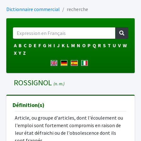
Dictionnaire commercial
recherche
A
B
C
D
E
F
G
H
I
J
K
L
M
N
O
P
Q
R
S
T
U
V
W
X
Y
Z
ROSSIGNOL
(n. m.)
Définition(s)
Article, ou groupe d'articles, dont l'écoulement ou
l'emploi sont fortement compromis en raison de
leur état défraichi ou de l'obsolescence dont ils
sont frappés.