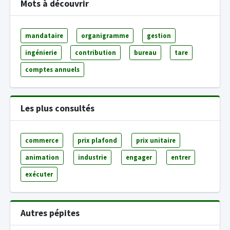
Mots à découvrir
mandataire
organigramme
gestion
ingénierie
contribution
bureau
tare
comptes annuels
Les plus consultés
commerce
prix plafond
prix unitaire
animation
industrie
engager
entrer
exécuter
Autres pépites