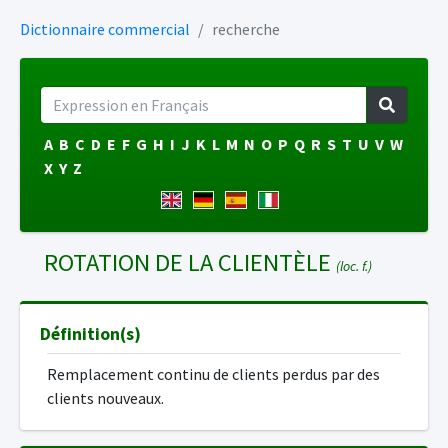
Dictionnaire commercial
recherche
A
B
C
D
E
F
G
H
I
J
K
L
M
N
O
P
Q
R
S
T
U
V
W
X
Y
Z
ROTATION DE LA CLIENTÈLE
(loc. f.)
Définition(s)
Remplacement continu de clients perdus par des
clients nouveaux.