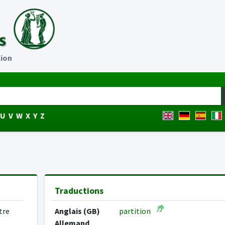
ion
U
V
W
X
Y
Z
Traductions
tre
Anglais (GB)
partition
Allemand