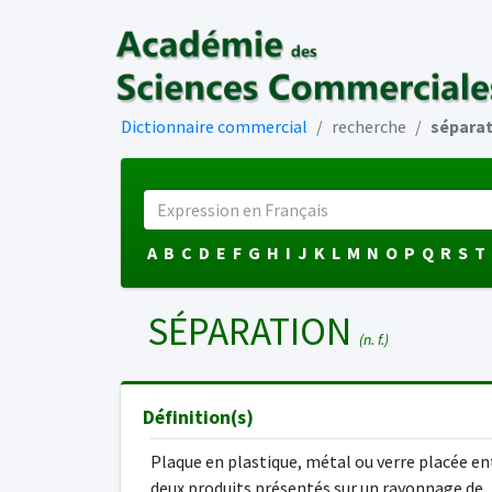
Dictionnaire commercial
recherche
séparat
A
B
C
D
E
F
G
H
I
J
K
L
M
N
O
P
Q
R
S
T
SÉPARATION
(n. f.)
Définition(s)
Plaque en plastique, métal ou verre placée en
deux produits présentés sur un rayonnage de