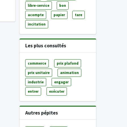
libre-service
bon
acompte
papier
tare
incitation
Les plus consultés
commerce
prix plafond
prix unitaire
animation
industrie
engager
entrer
exécuter
Autres pépites