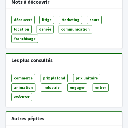
Mots à découvrir
découvert
litige
Marketing
cours
location
denrée
communication
franchisage
Les plus consultés
commerce
prix plafond
prix unitaire
animation
industrie
engager
entrer
exécuter
Autres pépites