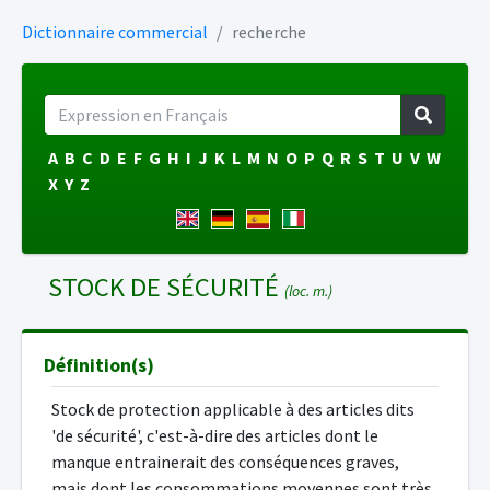
Dictionnaire commercial
recherche
A
B
C
D
E
F
G
H
I
J
K
L
M
N
O
P
Q
R
S
T
U
V
W
X
Y
Z
STOCK DE SÉCURITÉ
(loc. m.)
Définition(s)
Stock de protection applicable à des articles dits
'de sécurité', c'est-à-dire des articles dont le
manque entrainerait des conséquences graves,
mais dont les consommations moyennes sont très