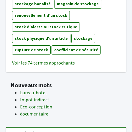
stockage banalisé
magasin de stockage
renouvellement d'un stock
stock d'alerte ou stock critique
stock physique d'un article
stockage
rupture de stock
coefficient de sécurité
Voir les 74 termes approchants
Nouveaux mots
bureau-hôtel
Impôt indirect
Eco-conception
documentaire