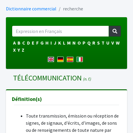
Dictionnaire commercial
recherche
A
B
C
D
E
F
G
H
I
J
K
L
M
N
O
P
Q
R
S
T
U
V
W
X
Y
Z
TÉLÉCOMMUNICATION
(n. f.)
Définition(s)
Toute transmission, émission ou réception de
signes, de signaux, d'écrits, d'images, de sons
ou de renseignements de toute nature par