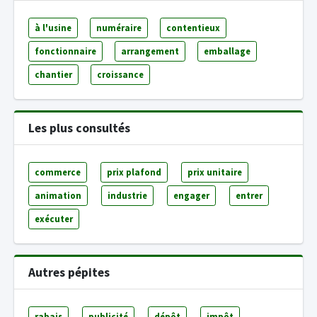
à l'usine
numéraire
contentieux
fonctionnaire
arrangement
emballage
chantier
croissance
Les plus consultés
commerce
prix plafond
prix unitaire
animation
industrie
engager
entrer
exécuter
Autres pépites
rabais
publicité
dépôt
impôt