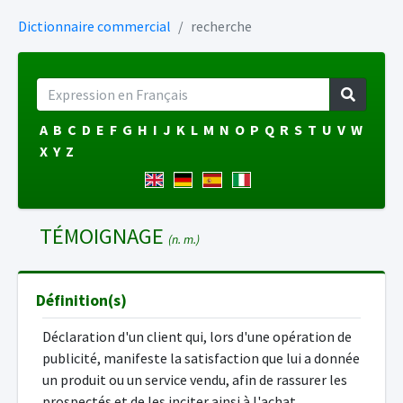
Dictionnaire commercial
recherche
A
B
C
D
E
F
G
H
I
J
K
L
M
N
O
P
Q
R
S
T
U
V
W
X
Y
Z
TÉMOIGNAGE
(n. m.)
Définition(s)
Déclaration d'un client qui, lors d'une opération de
publicité, manifeste la satisfaction que lui a donnée
un produit ou un service vendu, afin de rassurer les
prospectés et de les inciter ainsi à l'achat.