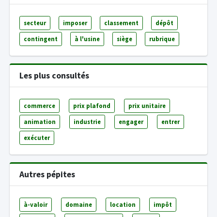
secteur
imposer
classement
dépôt
contingent
à l'usine
siège
rubrique
Les plus consultés
commerce
prix plafond
prix unitaire
animation
industrie
engager
entrer
exécuter
Autres pépites
à-valoir
domaine
location
impôt