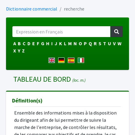
Dictionnaire commercial
recherche
A
B
C
D
E
F
G
H
I
J
K
L
M
N
O
P
Q
R
S
T
U
V
W
X
Y
Z
TABLEAU DE BORD
(loc. m.)
Définition(s)
Ensemble des informations mises à la disposition
du dirigeant afin de lui permettre de suivre la
marche de l'entreprise, de contrôler les résultats,
de les comparer aux objectifs et de prendre, le cas