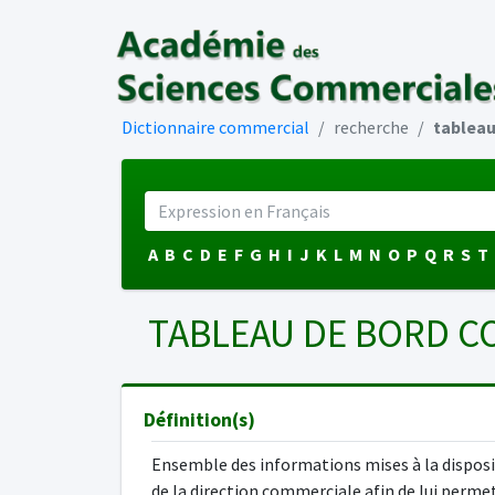
Dictionnaire commercial
recherche
tableau
A
B
C
D
E
F
G
H
I
J
K
L
M
N
O
P
Q
R
S
T
TABLEAU DE BORD 
Définition(s)
Ensemble des informations mises à la dispos
de la direction commerciale afin de lui perme