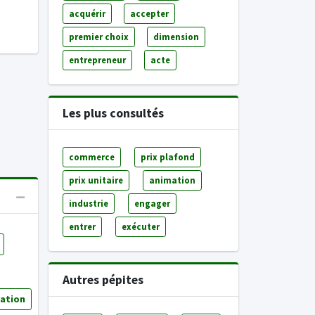
acquérir
accepter
premier choix
dimension
entrepreneur
acte
Les plus consultés
commerce
prix plafond
prix unitaire
animation
industrie
engager
entrer
exécuter
Autres pépites
ration