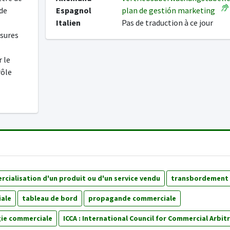
 de
Espagnol
plan de gestión marketing
Italien
Pas de traduction à ce jour
esures
 le
rôle
cialisation d'un produit ou d'un service vendu
transbordement
ale
tableau de bord
propagande commerciale
gie commerciale
ICCA : International Council for Commercial Arbit