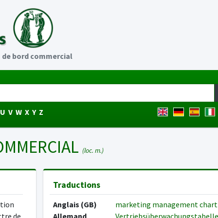
 de bord commercial
U
V
W
X
Y
Z
COMMERCIAL
(loc. m.)
Traductions
ition
Anglais (GB)
marketing management char
ttre de
Allemand
Vertriebsüberwachungstabell