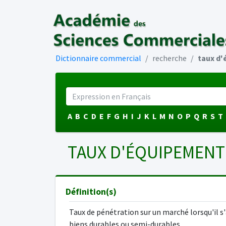
Dictionnaire commercial
recherche
taux d
A
B
C
D
E
F
G
H
I
J
K
L
M
N
O
P
Q
R
S
T
TAUX D'ÉQUIPEMEN
Définition(s)
Taux de pénétration sur un marché lorsqu'il s'
biens durables ou semi-durables.