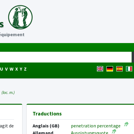
'équipement
U
V
W
X
Y
Z
T
(loc. m.)
Traductions
agit de
Anglais (GB)
penetration percentage
Allemand
Ausrüstungsquote