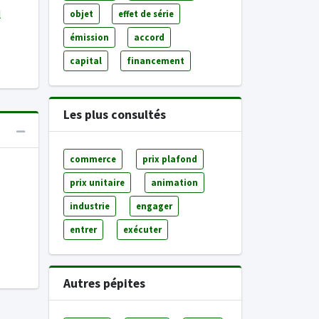
l
objet
effet de série
émission
accord
capital
financement
Les plus consultés
commerce
prix plafond
prix unitaire
animation
industrie
engager
entrer
exécuter
Autres pépites