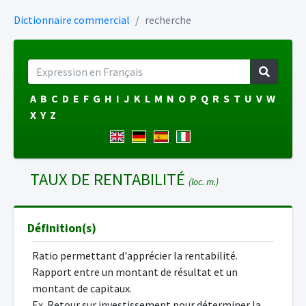
Dictionnaire commercial
recherche
A
B
C
D
E
F
G
H
I
J
K
L
M
N
O
P
Q
R
S
T
U
V
W
X
Y
Z
TAUX DE RENTABILITÉ
(loc. m.)
Définition(s)
Ratio permettant d'apprécier la rentabilité.
Rapport entre un montant de résultat et un
montant de capitaux.
Ex. Retour sur investissement pour déterminer la