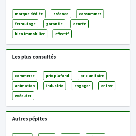
marque dédiée
créance
consommer
ferroutage
garantie
denrée
bien immobilier
effectif
Les plus consultés
commerce
prix plafond
prix unitaire
animation
industrie
engager
entrer
exécuter
Autres pépites