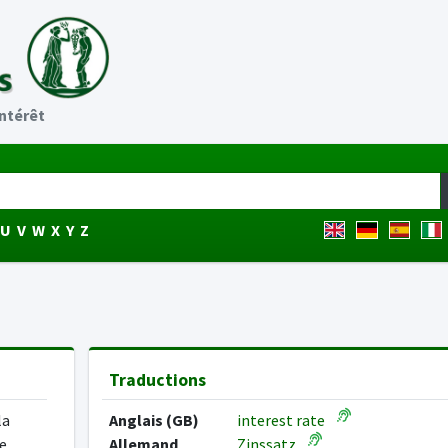
intérêt
U
V
W
X
Y
Z
Traductions
la
Anglais (GB)
interest rate
e
Allemand
Zinssatz