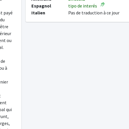
Espagnol
tipo de interés
st payé
Italien
Pas de traduction à ce jour
 du
 être
érieur
ment ou
l.
 de
ou à
rnier
t
ient
bal qui
runt,
arges,