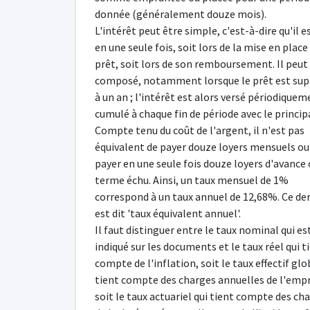
donnée (généralement douze mois).
L'intérêt peut être simple, c'est-à-dire qu'il e
en une seule fois, soit lors de la mise en place
prêt, soit lors de son remboursement. Il peut
composé, notamment lorsque le prêt est sup
à un an ; l'intérêt est alors versé périodique
cumulé à chaque fin de période avec le principa
Compte tenu du coût de l'argent, il n'est pas
équivalent de payer douze loyers mensuels ou
payer en une seule fois douze loyers d'avance 
terme échu. Ainsi, un taux mensuel de 1%
correspond à un taux annuel de 12,68%. Ce de
est dit 'taux équivalent annuel'.
Il faut distinguer entre le taux nominal qui es
indiqué sur les documents et le taux réel qui t
compte de l'inflation, soit le taux effectif glo
tient compte des charges annuelles de l'emp
soit le taux actuariel qui tient compte des ch