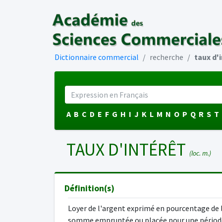
Dictionnaire commercial
recherche
taux d'
A
B
C
D
E
F
G
H
I
J
K
L
M
N
O
P
Q
R
S
T
TAUX D'INTÉRÊT
(loc. m.)
Définition(s)
Loyer de l'argent exprimé en pourcentage de 
somme empruntée ou placée pour une périod