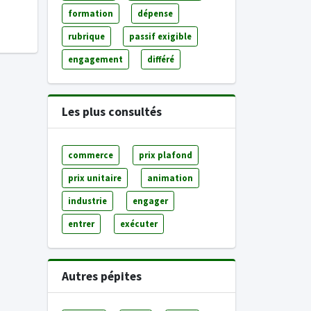
formation
dépense
rubrique
passif exigible
engagement
différé
Les plus consultés
commerce
prix plafond
prix unitaire
animation
industrie
engager
entrer
exécuter
Autres pépites