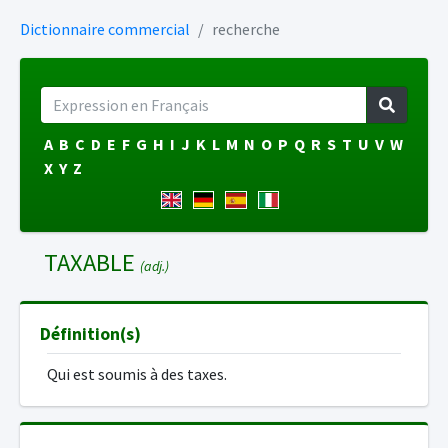
Dictionnaire commercial
recherche
A
B
C
D
E
F
G
H
I
J
K
L
M
N
O
P
Q
R
S
T
U
V
W
X
Y
Z
TAXABLE
(adj.)
Définition(s)
Qui est soumis à des taxes.