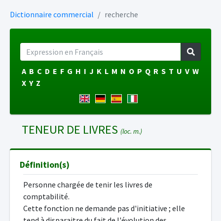
Dictionnaire commercial
recherche
A
B
C
D
E
F
G
H
I
J
K
L
M
N
O
P
Q
R
S
T
U
V
W
X
Y
Z
TENEUR DE LIVRES
(loc. m.)
Définition(s)
Personne chargée de tenir les livres de
comptabilité.
Cette fonction ne demande pas d'initiative ; elle
tend à disparaitre du fait de l'évolution des