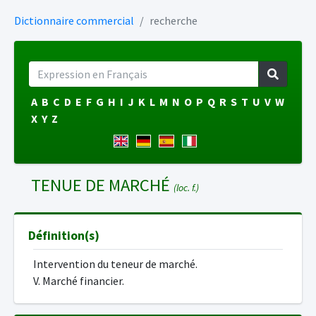
Dictionnaire commercial
recherche
A
B
C
D
E
F
G
H
I
J
K
L
M
N
O
P
Q
R
S
T
U
V
W
X
Y
Z
TENUE DE MARCHÉ
(loc. f.)
Définition(s)
Intervention du teneur de marché.
V. Marché financier.