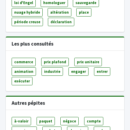
loi d'Engel
homologuer
sauvegarde
nuage hybride
altération
place
période creuse
déclaration
Les plus consultés
commerce
prix plafond
prix unitaire
animation
industrie
engager
entrer
exécuter
Autres pépites
à-valoir
paquet
négoce
compte