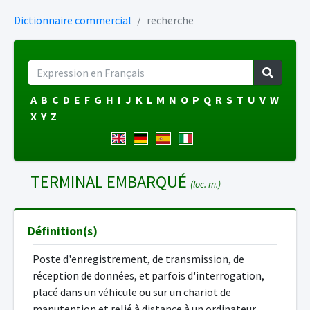
Dictionnaire commercial
recherche
A
B
C
D
E
F
G
H
I
J
K
L
M
N
O
P
Q
R
S
T
U
V
W
X
Y
Z
TERMINAL EMBARQUÉ
(loc. m.)
Définition(s)
Poste d'enregistrement, de transmission, de
réception de données, et parfois d'interrogation,
placé dans un véhicule ou sur un chariot de
manutention et relié à distance à un ordinateur.