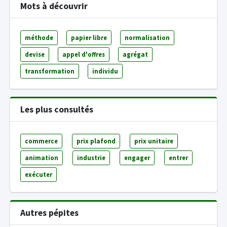
Mots à découvrir
méthode
papier libre
normalisation
devise
appel d'offres
agrégat
transformation
individu
Les plus consultés
commerce
prix plafond
prix unitaire
animation
industrie
engager
entrer
exécuter
Autres pépites