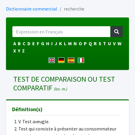
Dictionnaire commercial
recherche
A
B
C
D
E
F
G
H
I
J
K
L
M
N
O
P
Q
R
S
T
U
V
W
X
Y
Z
TEST DE COMPARAISON OU TEST
COMPARATIF
(loc. m.)
Définition(s)
1. V. Test aveugle.
2. Test qui consiste à présenter au consommateur