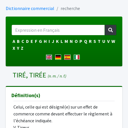
Dictionnaire commercial
recherche
A
B
C
D
E
F
G
H
I
J
K
L
M
N
O
P
Q
R
S
T
U
V
W
X
Y
Z
TIRÉ, TIRÉE
(n. m. / n. f.)
Définition(s)
Celui, celle qui est désigné(e) sur un effet de
commerce comme devant effectuer le règlement à
l'échéance indiquée.
V. Tireur.