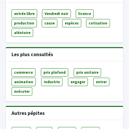
entrée libre
Vendredi noir
licence
production
cause
espèces
cotisation
aléatoire
Les plus consultés
commerce
prix plafond
prix unitaire
animation
industrie
engager
entrer
exécuter
Autres pépites