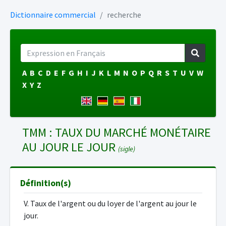
Dictionnaire commercial
recherche
A
B
C
D
E
F
G
H
I
J
K
L
M
N
O
P
Q
R
S
T
U
V
W
X
Y
Z
TMM : TAUX DU MARCHÉ MONÉTAIRE
AU JOUR LE JOUR
(sigle)
Définition(s)
V. Taux de l'argent ou du loyer de l'argent au jour le
jour.