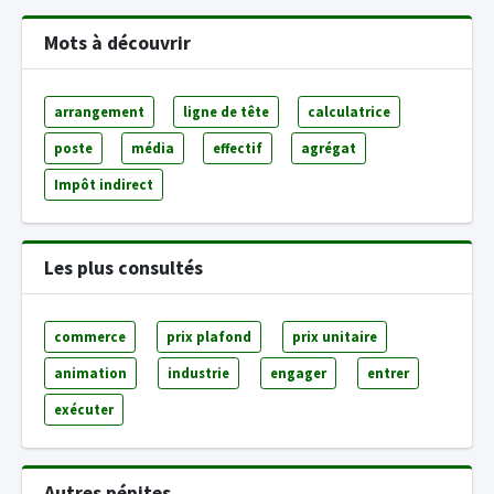
Mots à découvrir
arrangement
ligne de tête
calculatrice
poste
média
effectif
agrégat
Impôt indirect
Les plus consultés
commerce
prix plafond
prix unitaire
animation
industrie
engager
entrer
exécuter
Autres pépites