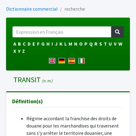
Dictionnaire commercial
recherche
A
B
C
D
E
F
G
H
I
J
K
L
M
N
O
P
Q
R
S
T
U
V
W
X
Y
Z
TRANSIT
(n. m.)
Définition(s)
Régime accordant la franchise des droits de
douane pour les marchandises qui traversent
sans s'y arrêter le territoire douanier, une