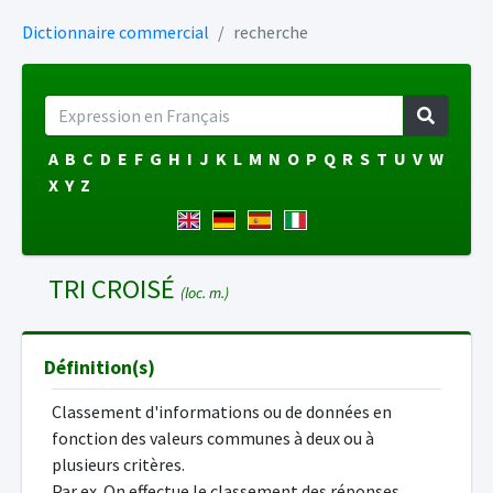
Dictionnaire commercial
recherche
A
B
C
D
E
F
G
H
I
J
K
L
M
N
O
P
Q
R
S
T
U
V
W
X
Y
Z
TRI CROISÉ
(loc. m.)
Définition(s)
Classement d'informations ou de données en
fonction des valeurs communes à deux ou à
plusieurs critères.
Par ex. On effectue le classement des réponses