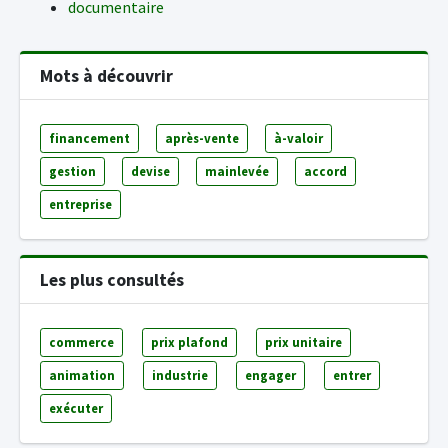
documentaire
Mots à découvrir
financement
après-vente
à-valoir
gestion
devise
mainlevée
accord
entreprise
Les plus consultés
commerce
prix plafond
prix unitaire
animation
industrie
engager
entrer
exécuter