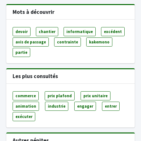
Mots à découvrir
devoir
chantier
informatique
excédent
avis de passage
contrainte
kakemono
partie
Les plus consultés
commerce
prix plafond
prix unitaire
animation
industrie
engager
entrer
exécuter
Autres pépites