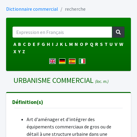
Dictionnaire commercial
recherche
A
B
C
D
E
F
G
H
I
J
K
L
M
N
O
P
Q
R
S
T
U
V
W
X
Y
Z
URBANISME COMMERCIAL
(loc. m.)
Définition(s)
Art d'aménager et d'intégrer des
équipements commerciaux de gros ou de
détail à une structure urbaine dans une