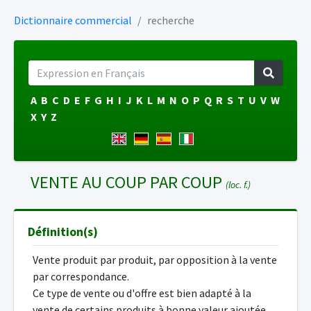
Dictionnaire commercial
recherche
A
B
C
D
E
F
G
H
I
J
K
L
M
N
O
P
Q
R
S
T
U
V
W
X
Y
Z
VENTE AU COUP PAR COUP
(loc. f.)
Définition(s)
Vente produit par produit, par opposition à la vente
par correspondance.
Ce type de vente ou d'offre est bien adapté à la
vente de certains produits à bonne valeur ajoutée,