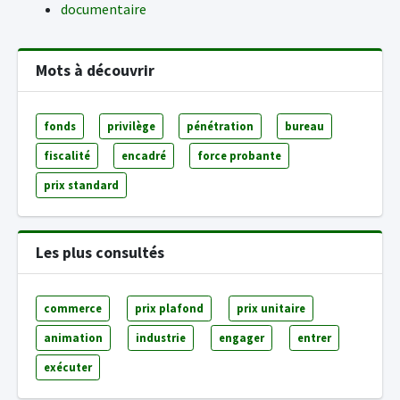
documentaire
Mots à découvrir
fonds
privilège
pénétration
bureau
fiscalité
encadré
force probante
prix standard
Les plus consultés
commerce
prix plafond
prix unitaire
animation
industrie
engager
entrer
exécuter