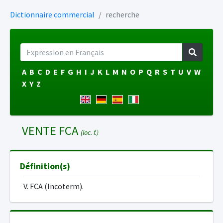
Dictionnaire commercial
recherche
A
B
C
D
E
F
G
H
I
J
K
L
M
N
O
P
Q
R
S
T
U
V
W
X
Y
Z
VENTE FCA
(loc. f.)
Définition(s)
V. FCA (Incoterm).